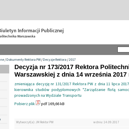
wne
/
Dokumenty Rektora PW
/
Decyzje Rektora
/
2017
Decyzja nr 173/2017 Rektora Politechn
Warszawskiej z dnia 14 września 2017 
zmieniająca decyzję nr 131/2017 Rektora PW z dnia 11 lipca 201
kierownika studiów podyplomowych "Zarządzanie flotą samoc
prowadzonych na Wydziale Transportu
Pobierz plik
pdf 169,66 kB
e
Wytworzył(a): JM Rektor PW
w dniu: 14.09.2017