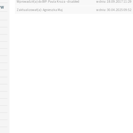
Wprowadził(a) do BIP: Paula Kruza - disabled
w dniu: 18.09.2017 11:29
PW
Zaktualizował(a): Agnieszka Maj
w dniu: 30.04.2025 09:52