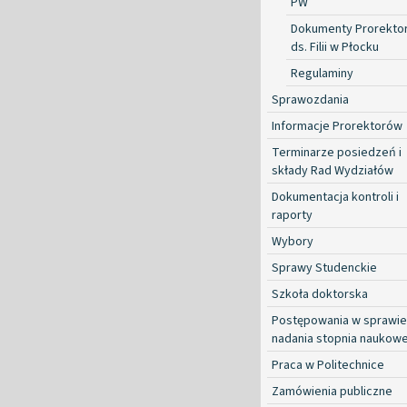
PW
Dokumenty Prorekto
ds. Filii w Płocku
Regulaminy
Sprawozdania
Informacje Prorektorów
Terminarze posiedzeń i
składy Rad Wydziałów
Dokumentacja kontroli i
raporty
Wybory
Sprawy Studenckie
Szkoła doktorska
Postępowania w sprawie
nadania stopnia naukow
Praca w Politechnice
Zamówienia publiczne