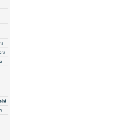
ra
ora
ra
lni
W
a