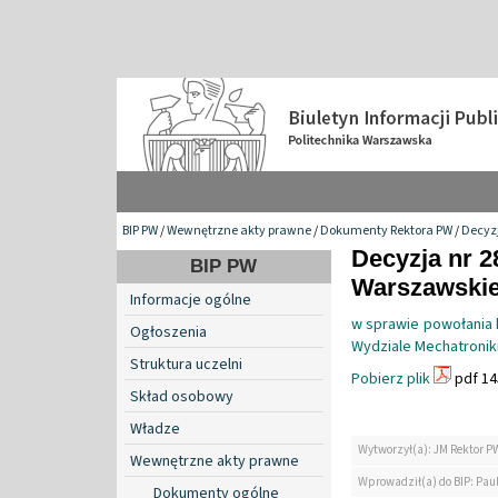
BIP PW
/
Wewnętrzne akty prawne
/
Dokumenty Rektora PW
/
Decyzj
Decyzja nr 2
BIP PW
Warszawskiej
Informacje ogólne
w sprawie powołania
Ogłoszenia
Wydziale Mechatronik
Struktura uczelni
Pobierz plik
pdf 14
Skład osobowy
Władze
Wytworzył(a): JM Rektor P
Wewnętrzne akty prawne
Wprowadził(a) do BIP: Paul
Dokumenty ogólne