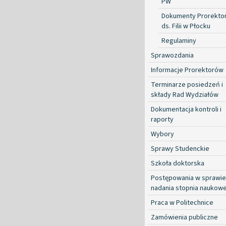
PW
Dokumenty Prorekto
ds. Filii w Płocku
Regulaminy
Sprawozdania
Informacje Prorektorów
Terminarze posiedzeń i
składy Rad Wydziałów
Dokumentacja kontroli i
raporty
Wybory
Sprawy Studenckie
Szkoła doktorska
Postępowania w sprawie
nadania stopnia naukow
Praca w Politechnice
Zamówienia publiczne