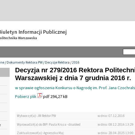
wne
/
Dokumenty Rektora PW
/
Decyzje Rektora
/
2016
Decyzja nr 279/2016 Rektora Politechn
Warszawskiej z dnia 7 grudnia 2016 r.
w sprawie ogłoszenia Konkursu o Nagrodę im. Prof. Jana Czochrals
Pobierz plik
pdf 294,27 kB
Wytworzył(a): JM Rektor PW
w dniu: 07.12.2016
e
Wprowadził(a) do BIP: Paula Kruza - disabled
w dniu: 08.12.2016 13:29
Zaktualizował(a): Agnieszka Maj
w dniu: 28.04.2025 13:00