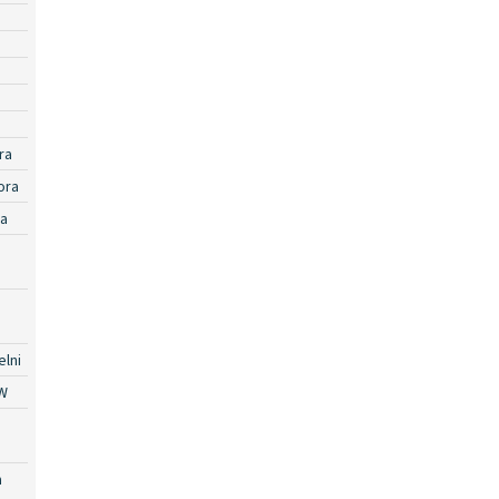
ra
ora
ra
lni
W
a