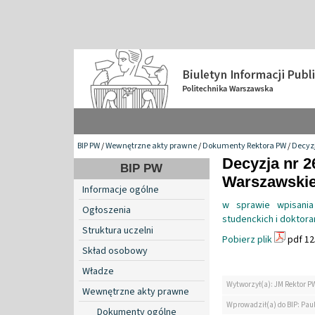
BIP PW
/
Wewnętrzne akty prawne
/
Dokumenty Rektora PW
/
Decyzj
Decyzja nr 2
BIP PW
Warszawskiej
Informacje ogólne
w sprawie wpisania
Ogłoszenia
studenckich i doktora
Struktura uczelni
Pobierz plik
pdf 12
Skład osobowy
Władze
Wytworzył(a): JM Rektor P
Wewnętrzne akty prawne
Wprowadził(a) do BIP: Paul
Dokumenty ogólne