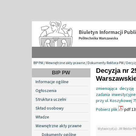
BIP PW
/
Wewnętrzne akty prawne
/
Dokumenty Rektora PW
/
Decyzj
Decyzja nr 2
BIP PW
Warszawskiej
Informacje ogólne
zmieniająca decyzję
Ogłoszenia
zadania inwestycyjn
Struktura uczelni
przy ul. Koszykowej 7
Skład osobowy
Pobierz plik
pdf 13
Władze
Wewnętrzne akty prawne
Wytworzył(a): JM Rektor P
Dokumenty ogólne