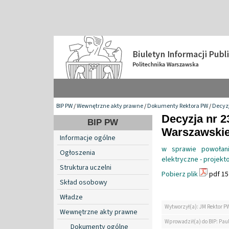
BIP PW
/
Wewnętrzne akty prawne
/
Dokumenty Rektora PW
/
Decyzj
Decyzja nr 2
BIP PW
Warszawskiej
Informacje ogólne
w sprawie powołani
Ogłoszenia
elektryczne - projek
Struktura uczelni
Pobierz plik
pdf 15
Skład osobowy
Władze
Wytworzył(a): JM Rektor P
Wewnętrzne akty prawne
Wprowadził(a) do BIP: Paul
Dokumenty ogólne