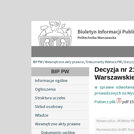
BIP PW
/
Wewnętrzne akty prawne
/
Dokumenty Rektora PW
/
Decyzj
Decyzja nr 2
BIP PW
Warszawskiej
Informacje ogólne
w sprawie odwołani
Ogłoszenia
prowadzonych na Wydz
Struktura uczelni
Pobierz plik
pdf 15
Skład osobowy
Władze
Wytworzył(a): JM Rektor P
Wewnętrzne akty prawne
Wprowadził(a) do BIP: Paul
Dokumenty ogólne