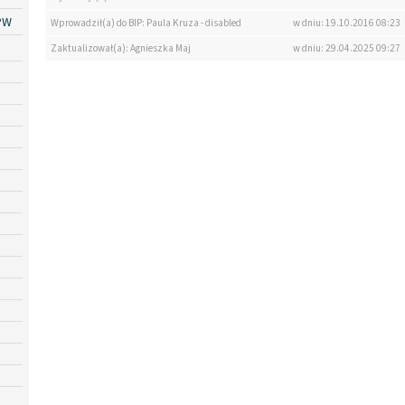
PW
Wprowadził(a) do BIP: Paula Kruza - disabled
w dniu: 19.10.2016 08:23
Zaktualizował(a): Agnieszka Maj
w dniu: 29.04.2025 09:27