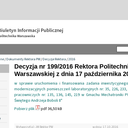
wne
/
Dokumenty Rektora PW
/
Decyzje Rektora
/
2016
Decyzja nr 199/2016 Rektora Politechn
Warszawskiej z dnia 17 października 20
w sprawie uruchomienia i finansowania zadania inwestycyjneg
modernizacyjnych pomieszczeń laboratoryjnych nr: 35, 226, 233,
pracowniczych nr: 135, 136, 145, 219 w Gmachu Mechatroniki 
Świętego Andrzeja Boboli 8"
Pobierz plik
pdf 36,50 kB
e
Wytworzył(a): JM Rektor PW
w dniu: 17.10.2016