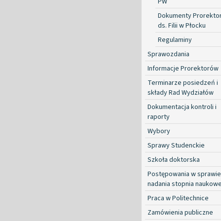
PW
Dokumenty Prorekto
ds. Filii w Płocku
Regulaminy
Sprawozdania
Informacje Prorektorów
Terminarze posiedzeń i
składy Rad Wydziałów
Dokumentacja kontroli i
raporty
Wybory
Sprawy Studenckie
Szkoła doktorska
Postępowania w sprawie
nadania stopnia naukow
Praca w Politechnice
Zamówienia publiczne