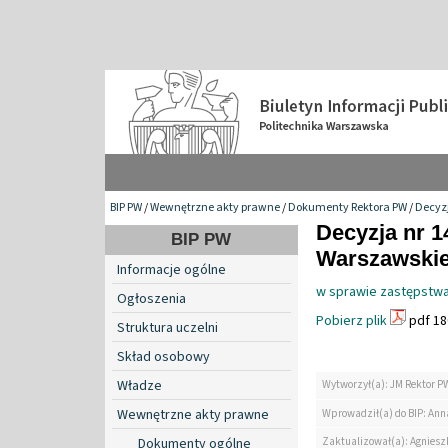
BIP PW
/
Wewnętrzne akty prawne
/
Dokumenty Rektora PW
/
Decyzj
Decyzja nr 1
BIP PW
Warszawskiej
Informacje ogólne
w sprawie zastępstwa
Ogłoszenia
Pobierz plik
pdf 18
Struktura uczelni
Skład osobowy
Władze
Wytworzył(a): JM Rektor P
Wewnętrzne akty prawne
Wprowadził(a) do BIP: Ann
Zaktualizował(a): Agniesz
Dokumenty ogólne