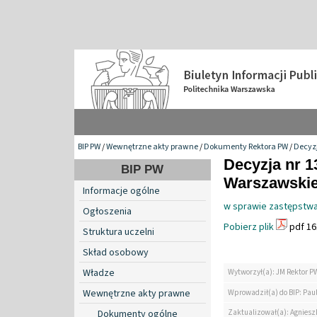
BIP PW
/
Wewnętrzne akty prawne
/
Dokumenty Rektora PW
/
Decyzj
Decyzja nr 1
BIP PW
Warszawskiej
Informacje ogólne
w sprawie zastępstwa
Ogłoszenia
Pobierz plik
pdf 16
Struktura uczelni
Skład osobowy
Władze
Wytworzył(a): JM Rektor P
Wewnętrzne akty prawne
Wprowadził(a) do BIP: Paul
Zaktualizował(a): Agniesz
Dokumenty ogólne