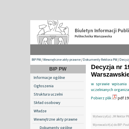
BIP PW
/
Wewnętrzne akty prawne
/
Dokumenty Rektora PW
/
Decyzj
Decyzja nr 1
BIP PW
Warszawskiej
Informacje ogólne
w sprawie wpisania
Ogłoszenia
uczelnianych organiza
Struktura uczelni
Pobierz plik
pdf 19
Skład osobowy
Władze
Wytworzył(a): JM Rektor P
Wewnętrzne akty prawne
Wprowadził(a) do BIP: Paul
Dokumenty ogólne