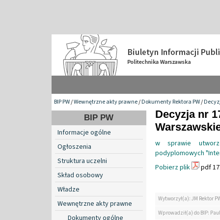
BIP PW
/
Wewnętrzne akty prawne
/
Dokumenty Rektora PW
/
Decyzj
Decyzja nr 1
BIP PW
Warszawskiej
Informacje ogólne
w sprawie utworze
Ogłoszenia
podyplomowych "Inter
Struktura uczelni
Pobierz plik
pdf 17
Skład osobowy
Władze
Wytworzył(a): JM Rektor P
Wewnętrzne akty prawne
Wprowadził(a) do BIP: Paul
Dokumenty ogólne