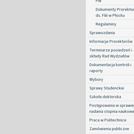
PW
Dokumenty Prorekto
ds. Filii w Płocku
Regulaminy
Sprawozdania
Informacje Prorektorów
Terminarze posiedzeń i
składy Rad Wydziałów
Dokumentacja kontroli i
raporty
Wybory
Sprawy Studenckie
Szkoła doktorska
Postępowania w sprawie
nadania stopnia naukow
Praca w Politechnice
Zamówienia publiczne