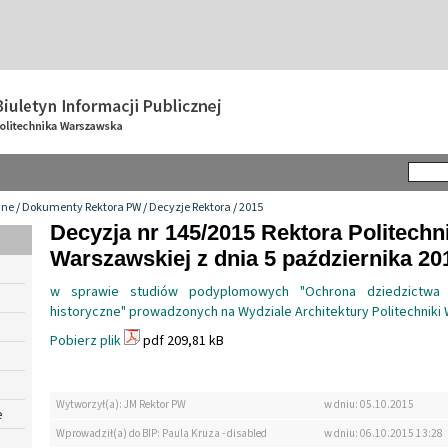
wne
/
Dokumenty Rektora PW
/
Decyzje Rektora
/
2015
Decyzja nr 145/2015 Rektora Politechn
Warszawskiej z dnia 5 października 201
w sprawie studiów podyplomowych "Ochrona dziedzictwa 
historyczne" prowadzonych na Wydziale Architektury Politechniki
Pobierz plik
pdf 209,81 kB
Wytworzył(a): JM Rektor PW
w dniu: 05.10.2015
e
Wprowadził(a) do BIP: Paula Kruza - disabled
w dniu: 06.10.2015 13:28