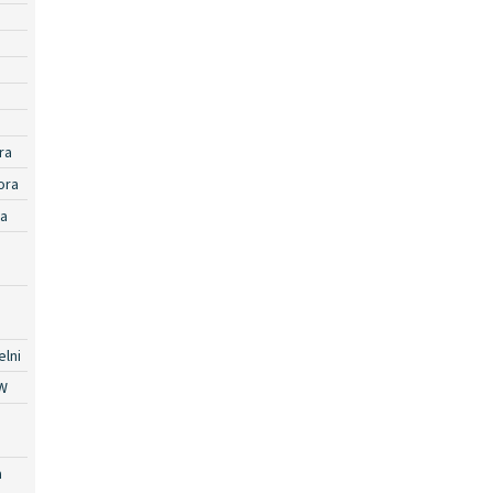
ra
ora
ra
lni
W
a