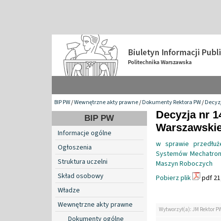
BIP PW
/
Wewnętrzne akty prawne
/
Dokumenty Rektora PW
/
Decyzj
Decyzja nr 1
BIP PW
Warszawskiej
Informacje ogólne
w sprawie przedłuż
Ogłoszenia
Systemów Mechatron
Struktura uczelni
Maszyn Roboczych
Skład osobowy
Pobierz plik
pdf 21
Władze
Wewnętrzne akty prawne
Wytworzył(a): JM Rektor P
Dokumenty ogólne