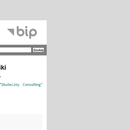
iki
.
Skuteczny Consulting"