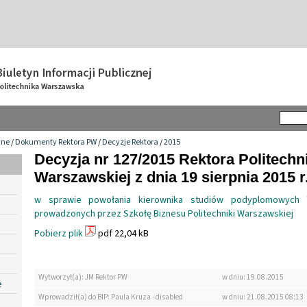
wne
/
Dokumenty Rektora PW
/
Decyzje Rektora
/
2015
Decyzja nr 127/2015 Rektora Politechn
Warszawskiej z dnia 19 sierpnia 2015 r
w sprawie powołania kierownika studiów podyplomowych "
prowadzonych przez Szkołę Biznesu Politechniki Warszawskiej
Pobierz plik
pdf 22,04 kB
Wytworzył(a): JM Rektor PW
w dniu: 19.08.2015
e
Wprowadził(a) do BIP: Paula Kruza - disabled
w dniu: 21.08.2015 08:13