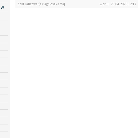
Zaktualizował(a): Agnieszka Maj
w dniu: 25.04.2025 12:17
PW