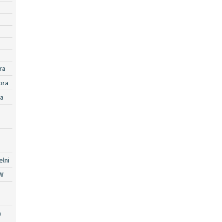
ra
ora
ra
lni
W
a