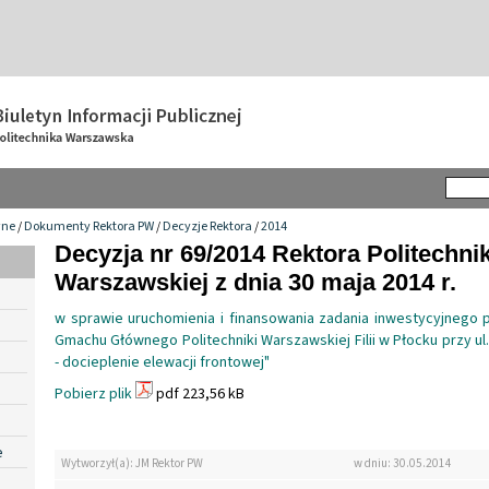
wne
/
Dokumenty Rektora PW
/
Decyzje Rektora
/
2014
Decyzja nr 69/2014 Rektora Politechnik
Warszawskiej z dnia 30 maja 2014 r.
w sprawie uruchomienia i finansowania zadania inwestycyjnego 
Gmachu Głównego Politechniki Warszawskiej Filii w Płocku przy ul.
- docieplenie elewacji frontowej"
Pobierz plik
pdf 223,56 kB
e
Wytworzył(a): JM Rektor PW
w dniu: 30.05.2014