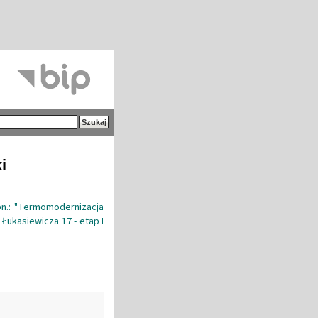
i
pn.: "Termomodernizacja
 Łukasiewicza 17 - etap I