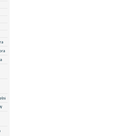
ra
ora
ra
lni
W
a