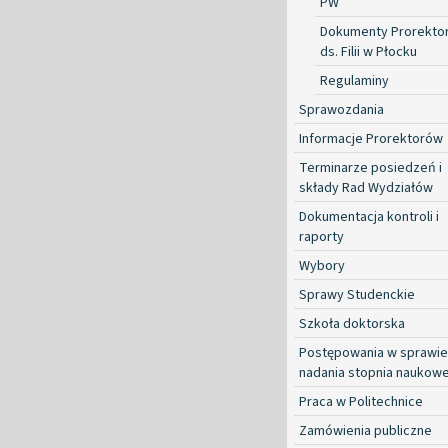
PW
Dokumenty Prorekto
ds. Filii w Płocku
Regulaminy
Sprawozdania
Informacje Prorektorów
Terminarze posiedzeń i
składy Rad Wydziałów
Dokumentacja kontroli i
raporty
Wybory
Sprawy Studenckie
Szkoła doktorska
Postępowania w sprawie
nadania stopnia naukow
Praca w Politechnice
Zamówienia publiczne