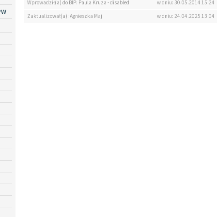
Wprowadził(a) do BIP: Paula Kruza - disabled
w dniu: 30.05.2014 15:24
PW
Zaktualizował(a): Agnieszka Maj
w dniu: 24.04.2025 13:04