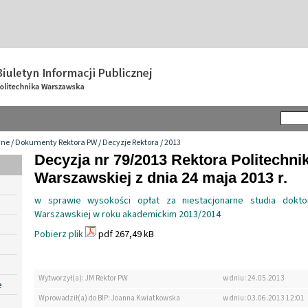
wne
/
Dokumenty Rektora PW
/
Decyzje Rektora
/
2013
Decyzja nr 79/2013 Rektora Politechnik
Warszawskiej z dnia 24 maja 2013 r.
w sprawie wysokości opłat za niestacjonarne studia doktor
Warszawskiej w roku akademickim 2013/2014
Pobierz plik
pdf 267,49 kB
Wytworzył(a): JM Rektor PW
w dniu: 24.05.2013
e
Wprowadził(a) do BIP: Joanna Kwiatkowska
w dniu: 03.06.2013 12:01