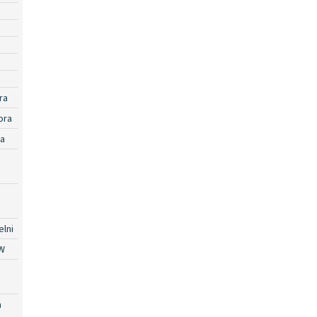
ra
ora
ra
lni
W
a