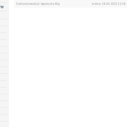
Zaktualizował(a): Agnieszka Maj
w dniu: 18.04.2025 12:18
PW