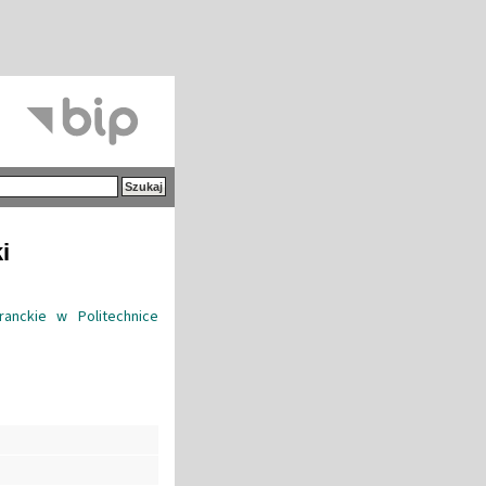
i
anckie w Politechnice