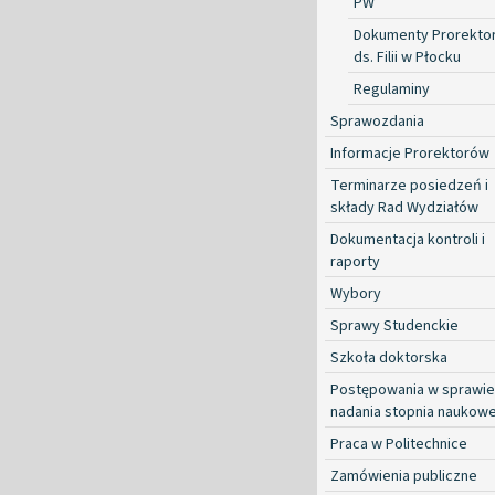
PW
Dokumenty Prorekto
ds. Filii w Płocku
Regulaminy
Sprawozdania
Informacje Prorektorów
Terminarze posiedzeń i
składy Rad Wydziałów
Dokumentacja kontroli i
raporty
Wybory
Sprawy Studenckie
Szkoła doktorska
Postępowania w sprawie
nadania stopnia naukow
Praca w Politechnice
Zamówienia publiczne