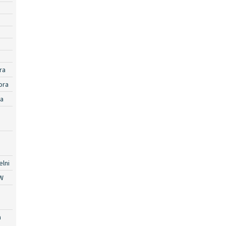
ra
ora
ra
lni
W
a