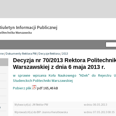
wne
/
Dokumenty Rektora PW
/
Decyzje Rektora
/
2013
Decyzja nr 70/2013 Rektora Politechnik
Warszawskiej z dnia 6 maja 2013 r.
w sprawie wpisania Koła Naukowego "ADek" do Rejestru Ucz
Studenckich Politechniki Warszawskiej
Pobierz plik
pdf 165,46 kB
Wytworzył(a): JM Rektor PW
w dniu: 06.05.2013
e
Wprowadził(a) do BIP: Joanna Kwiatkowska
w dniu: 07.05.2013 08:35