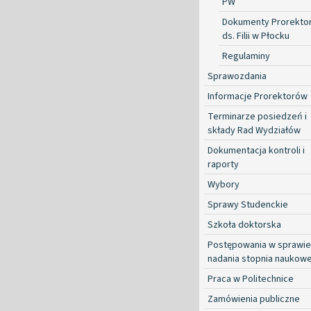
PW
Dokumenty Prorekto
ds. Filii w Płocku
Regulaminy
Sprawozdania
Informacje Prorektorów
Terminarze posiedzeń i
składy Rad Wydziałów
Dokumentacja kontroli i
raporty
Wybory
Sprawy Studenckie
Szkoła doktorska
Postępowania w sprawie
nadania stopnia naukow
Praca w Politechnice
Zamówienia publiczne