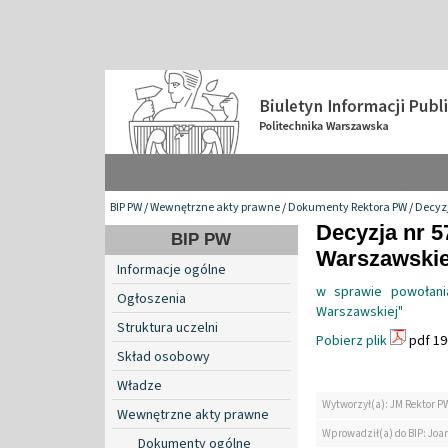
BIP PW
/
Wewnętrzne akty prawne
/
Dokumenty Rektora PW
/
Decyzj
Decyzja nr 5
BIP PW
Warszawskiej
Informacje ogólne
w sprawie powołani
Ogłoszenia
Warszawskiej"
Struktura uczelni
Pobierz plik
pdf 19
Skład osobowy
Władze
Wytworzył(a): JM Rektor P
Wewnętrzne akty prawne
Wprowadził(a) do BIP: Jo
Dokumenty ogólne