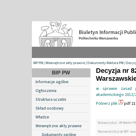
BIP PW
/
Wewnętrzne akty prawne
/
Dokumenty Rektora PW
/
Decyzj
Decyzja nr 8
BIP PW
Warszawskiej
Informacje ogólne
w sprawie zasad 
Ogłoszenia
akademickiego 2012/2
Struktura uczelni
Pobierz plik
pdf 21
Skład osobowy
Władze
Wytworzył(a): JM Rektor P
Wewnętrzne akty prawne
Wprowadził(a) do BIP: Jo
Dokumenty ogólne