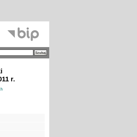
i
11 r.
ch