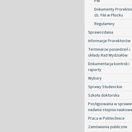
PW
Dokumenty Prorekto
ds. Filii w Płocku
Regulaminy
Sprawozdania
Informacje Prorektorów
Terminarze posiedzeń i
składy Rad Wydziałów
Dokumentacja kontroli i
raporty
Wybory
Sprawy Studenckie
Szkoła doktorska
Postępowania w sprawie
nadania stopnia naukow
Praca w Politechnice
Zamówienia publiczne