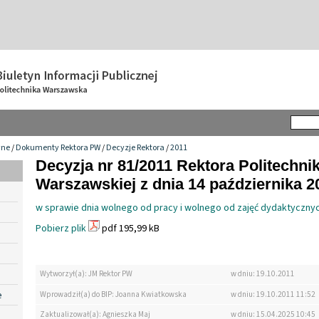
wne
/
Dokumenty Rektora PW
/
Decyzje Rektora
/
2011
Decyzja nr 81/2011 Rektora Politechnik
Warszawskiej z dnia 14 października 20
w sprawie dnia wolnego od pracy i wolnego od zajęć dydaktyczny
Pobierz plik
pdf 195,99 kB
Wytworzył(a): JM Rektor PW
w dniu: 19.10.2011
e
Wprowadził(a) do BIP: Joanna Kwiatkowska
w dniu: 19.10.2011 11:52
Zaktualizował(a): Agnieszka Maj
w dniu: 15.04.2025 10:45