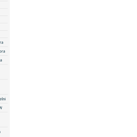
ra
ora
ra
lni
W
a