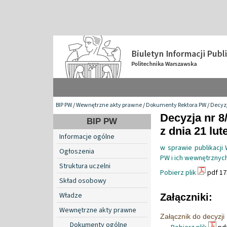
BIP PW
/
Wewnętrzne akty prawne
/
Dokumenty Rektora PW
/
Decyzj
Decyzja nr 8
BIP PW
z dnia 21 lut
Informacje ogólne
w sprawie publikacj
Ogłoszenia
PW i ich wewnętrznyc
Struktura uczelni
Pobierz plik
pdf 17
Skład osobowy
Władze
Załączniki:
Wewnętrzne akty prawne
Załącznik do decyzji
Dokumenty ogólne