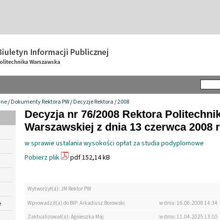
wne
/
Dokumenty Rektora PW
/
Decyzje Rektora
/
2008
Decyzja nr 76/2008 Rektora Politechnik
Warszawskiej z dnia 13 czerwca 2008 r
w sprawie ustalania wysokości opłat za studia podyplomowe
Pobierz plik
pdf 152,14 kB
Wytworzył(a): JM Rektor PW
e
Wprowadził(a) do BIP: Arkadiusz Borowski
w dniu: 16.06.2008 14:34
Zaktualizował(a): Agnieszka Maj
w dniu: 11.04.2025 13:10