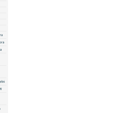
ra
ora
ra
lni
W
a