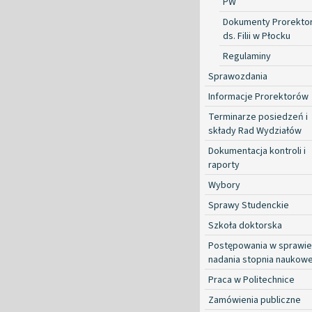
PW
Dokumenty Prorekto
ds. Filii w Płocku
Regulaminy
Sprawozdania
Informacje Prorektorów
Terminarze posiedzeń i
składy Rad Wydziałów
Dokumentacja kontroli i
raporty
Wybory
Sprawy Studenckie
Szkoła doktorska
Postępowania w sprawie
nadania stopnia naukow
Praca w Politechnice
Zamówienia publiczne