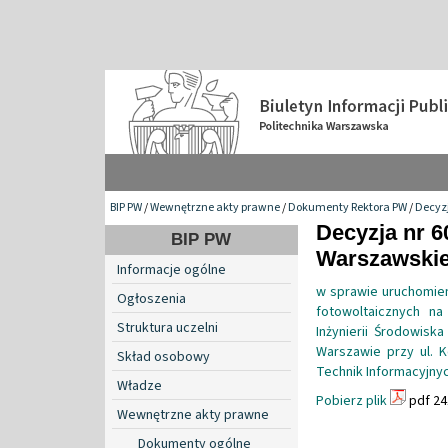
BIP PW
/
Wewnętrzne akty prawne
/
Dokumenty Rektora PW
/
Decyzj
Decyzja nr 6
BIP PW
Warszawskiej
Informacje ogólne
w sprawie uruchomien
Ogłoszenia
fotowoltaicznych n
Struktura uczelni
Inżynierii Środowisk
Warszawie przy ul. K
Skład osobowy
Technik Informacyjnyc
Władze
Pobierz plik
pdf 24
Wewnętrzne akty prawne
Dokumenty ogólne