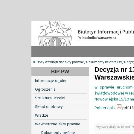
BIP PW
/
Wewnętrzne akty prawne
/
Dokumenty Rektora PW
/
Decyzj
Decyzja nr 1
BIP PW
Warszawskiej
Informacje ogólne
w sprawie uruchomie
Ogłoszenia
światłowodowej w rela
Struktura uczelni
Nowowiejska 15/19 na 
Skład osobowy
Pobierz plik
pdf 18
Władze
Wewnętrzne akty prawne
Wytworzył(a): JM Rektor P
Dokumenty ogólne