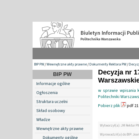
BIP PW
/
Wewnętrzne akty prawne
/
Dokumenty Rektora PW
/
Decyzj
Decyzja nr 1
BIP PW
Warszawskiej
Informacje ogólne
w sprawie wpisania 
Ogłoszenia
Politechniki Warszaws
Struktura uczelni
Pobierz plik
pdf 21
Skład osobowy
Władze
Wytworzył(a): JM Rektor P
Wewnętrzne akty prawne
Wprowadził(a) do BIP: Jo
Dokumenty ogólne