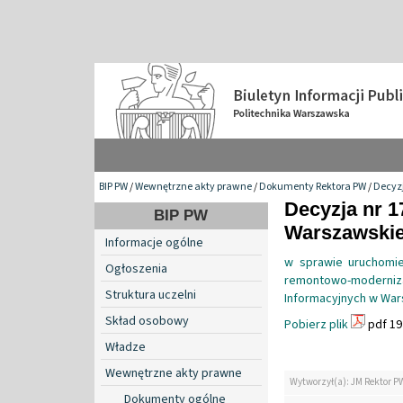
BIP PW
/
Wewnętrzne akty prawne
/
Dokumenty Rektora PW
/
Decyzj
Decyzja nr 1
BIP PW
Warszawskiej
Informacje ogólne
w sprawie uruchomie
Ogłoszenia
remontowo-modernizac
Struktura uczelni
Informacyjnych w War
Skład osobowy
Pobierz plik
pdf 19
Władze
Wewnętrzne akty prawne
Wytworzył(a): JM Rektor P
Dokumenty ogólne