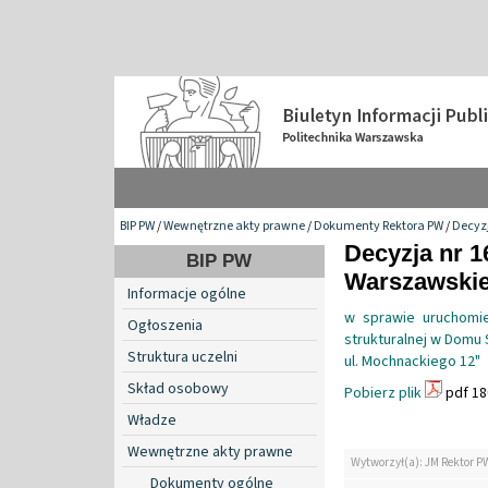
BIP PW
/
Wewnętrzne akty prawne
/
Dokumenty Rektora PW
/
Decyzj
Decyzja nr 1
BIP PW
Warszawskiej
Informacje ogólne
w sprawie uruchomie
Ogłoszenia
strukturalnej w Domu
Struktura uczelni
ul. Mochnackiego 12"
Skład osobowy
Pobierz plik
pdf 18
Władze
Wewnętrzne akty prawne
Wytworzył(a): JM Rektor P
Dokumenty ogólne