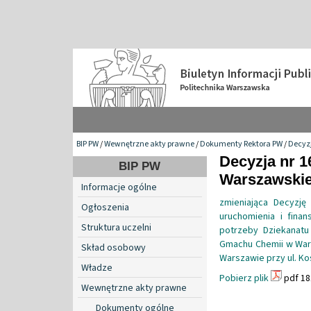
BIP PW
/
Wewnętrzne akty prawne
/
Dokumenty Rektora PW
/
Decyzj
Decyzja nr 1
BIP PW
Warszawskiej
Informacje ogólne
zmieniająca Decyzję
Ogłoszenia
uruchomienia i fina
Struktura uczelni
potrzeby Dziekanatu
Gmachu Chemii w Wars
Skład osobowy
Warszawie przy ul. Ko
Władze
Pobierz plik
pdf 18
Wewnętrzne akty prawne
Dokumenty ogólne