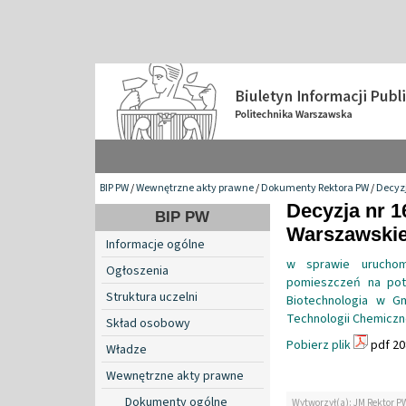
BIP PW
/
Wewnętrzne akty prawne
/
Dokumenty Rektora PW
/
Decyzj
Decyzja nr 1
BIP PW
Warszawskiej
Informacje ogólne
w sprawie uruchomi
Ogłoszenia
pomieszczeń na potr
Struktura uczelni
Biotechnologia w G
Technologii Chemiczne
Skład osobowy
Pobierz plik
pdf 20
Władze
Wewnętrzne akty prawne
Dokumenty ogólne
Wytworzył(a): JM Rektor P