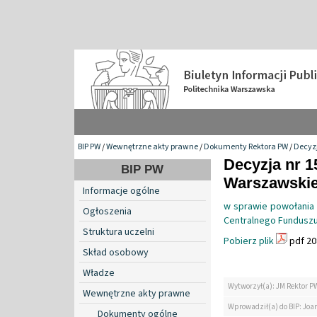
BIP PW
/
Wewnętrzne akty prawne
/
Dokumenty Rektora PW
/
Decyzj
Decyzja nr 1
BIP PW
Warszawskiej
Informacje ogólne
w sprawie powołania
Ogłoszenia
Centralnego Fundusz
Struktura uczelni
Pobierz plik
pdf 20
Skład osobowy
Władze
Wytworzył(a): JM Rektor P
Wewnętrzne akty prawne
Wprowadził(a) do BIP: Jo
Dokumenty ogólne