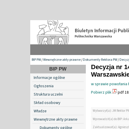
BIP PW
/
Wewnętrzne akty prawne
/
Dokumenty Rektora PW
/
Decyzj
Decyzja nr 1
BIP PW
Warszawskiej
Informacje ogólne
w sprawie powołania 
Ogłoszenia
Pobierz plik
pdf 18
Struktura uczelni
Skład osobowy
Władze
Wytworzył(a): JM Rektor P
Wewnętrzne akty prawne
Wprowadził(a) do BIP: Ark
Zaktualizował(a): Agniesz
Dokumenty ogólne