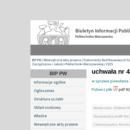
BIP PW
/
Wewnętrzne akty prawne
/
Dokumenty Rad Naukowych Dy
Zarządzaniu i Jakości Politechniki Warszawskiej
/
2025
uchwała nr 4
BIP PW
w sprawie powołania
Informacje ogólne
Pobierz plik
pdf 92
Ogłoszenia
Struktura uczelni
Skład osobowy
Wytworzył(a): JM Rektor P
Władze
Wprowadził(a) do BIP: Ma
Wewnętrzne akty prawne
Zaktualizował(a): Marzen