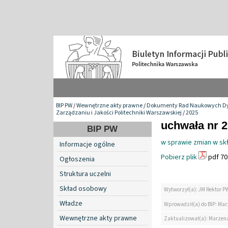
BIP PW
/
Wewnętrzne akty prawne
/
Dokumenty Rad Naukowych Dy
Zarządzaniu i Jakości Politechniki Warszawskiej
/
2025
uchwała nr 2
BIP PW
w sprawie zmian w sk
Informacje ogólne
Pobierz plik
pdf 70
Ogłoszenia
Struktura uczelni
Skład osobowy
Wytworzył(a): JM Rektor P
Władze
Wprowadził(a) do BIP: Ma
Wewnętrzne akty prawne
Zaktualizował(a): Marzen