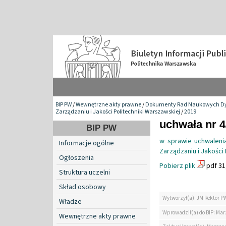
BIP PW
/
Wewnętrzne akty prawne
/
Dokumenty Rad Naukowych Dy
Zarządzaniu i Jakości Politechniki Warszawskiej
/
2019
uchwała nr 
BIP PW
w sprawie uchwaleni
Informacje ogólne
Zarządzaniu i Jakości 
Ogłoszenia
Pobierz plik
pdf 31
Struktura uczelni
Skład osobowy
Wytworzył(a): JM Rektor P
Władze
Wprowadził(a) do BIP: Ma
Wewnętrzne akty prawne