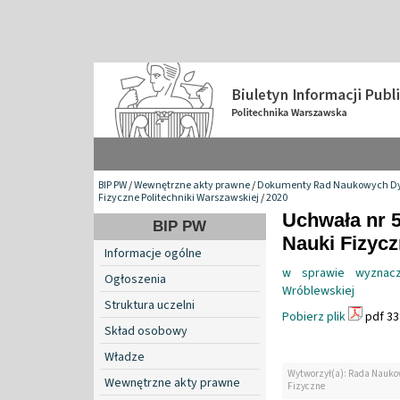
BIP PW
/
Wewnętrzne akty prawne
/
Dokumenty Rad Naukowych Dy
Fizyczne Politechniki Warszawskiej
/
2020
Uchwała nr 
BIP PW
Nauki Fizyc
Informacje ogólne
w sprawie wyznacz
Ogłoszenia
Wróblewskiej
Struktura uczelni
Pobierz plik
pdf 33
Skład osobowy
Władze
Wytworzył(a): Rada Nauko
Wewnętrzne akty prawne
Fizyczne