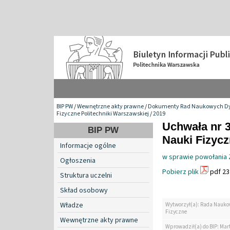
BIP PW
/
Wewnętrzne akty prawne
/
Dokumenty Rad Naukowych Dy
Fizyczne Politechniki Warszawskiej
/
2019
Uchwała nr 
BIP PW
Nauki Fizyc
Informacje ogólne
w sprawie powołania Z
Ogłoszenia
Pobierz plik
pdf 23
Struktura uczelni
Skład osobowy
Władze
Wytworzył(a): Rada Nauko
Fizyczne
Wewnętrzne akty prawne
Wprowadził(a) do BIP: Mar