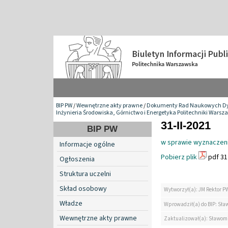
BIP PW
/
Wewnętrzne akty prawne
/
Dokumenty Rad Naukowych Dy
Inżynieria Środowiska, Górnictwo i Energetyka Politechniki Warsz
31-II-2021
BIP PW
w sprawie wyznaczeni
Informacje ogólne
Pobierz plik
pdf 31
Ogłoszenia
Struktura uczelni
Skład osobowy
Wytworzył(a): JM Rektor P
Władze
Wprowadził(a) do BIP: Sław
Wewnętrzne akty prawne
Zaktualizował(a): Sławomi