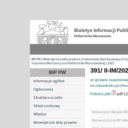
BIP PW
/
Wewnętrzne akty prawne
/
Dokumenty Rad Naukowych Dy
Inżynieria Mechaniczna Politechniki Warszawskiej
/
2022
391/ II-IM/20
BIP PW
w sprawie zaopiniowan
Informacje ogólne
na stanowisku profe
Ogłoszenia
Pobierz plik
pdf 12
Struktura uczelni
Skład osobowy
Wytworzył(a): Redaktor BI
Władze
Wprowadził(a) do BIP: Ale
Wewnętrzne akty prawne