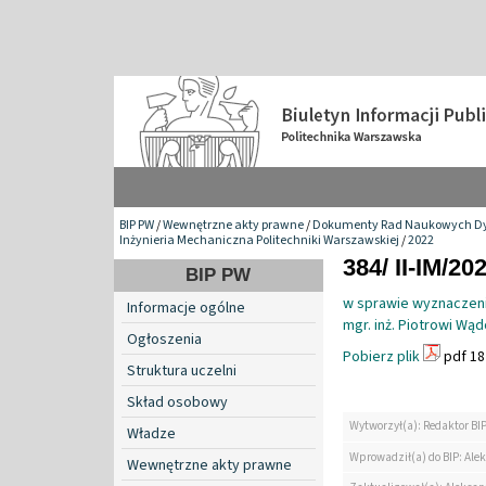
BIP PW
/
Wewnętrzne akty prawne
/
Dokumenty Rad Naukowych Dy
Inżynieria Mechaniczna Politechniki Warszawskiej
/
2022
384/ II-IM/20
BIP PW
w sprawie wyznaczen
Informacje ogólne
mgr. inż. Piotrowi W
Ogłoszenia
Pobierz plik
pdf 18
Struktura uczelni
Skład osobowy
Wytworzył(a): Redaktor BI
Władze
Wprowadził(a) do BIP: Ale
Wewnętrzne akty prawne