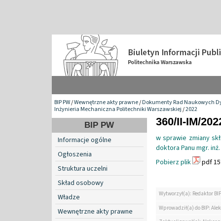
BIP PW
/
Wewnętrzne akty prawne
/
Dokumenty Rad Naukowych Dy
Inżynieria Mechaniczna Politechniki Warszawskiej
/
2022
360/II-IM/202
BIP PW
w sprawie zmiany skł
Informacje ogólne
doktora Panu mgr. in
Ogłoszenia
Pobierz plik
pdf 15
Struktura uczelni
Skład osobowy
Wytworzył(a): Redaktor BI
Władze
Wprowadził(a) do BIP: Ale
Wewnętrzne akty prawne