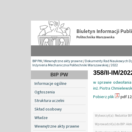
BIP PW
/
Wewnętrzne akty prawne
/
Dokumenty Rad Naukowych Dy
Inżynieria Mechaniczna Politechniki Warszawskiej
/
2022
358/II-IM/202
BIP PW
w sprawie odwołania
Informacje ogólne
inż. Piotra Chmielews
Ogłoszenia
Pobierz plik
pdf 12
Struktura uczelni
Skład osobowy
Wytworzył(a): Redaktor BI
Władze
Wprowadził(a) do BIP: Ale
Wewnętrzne akty prawne