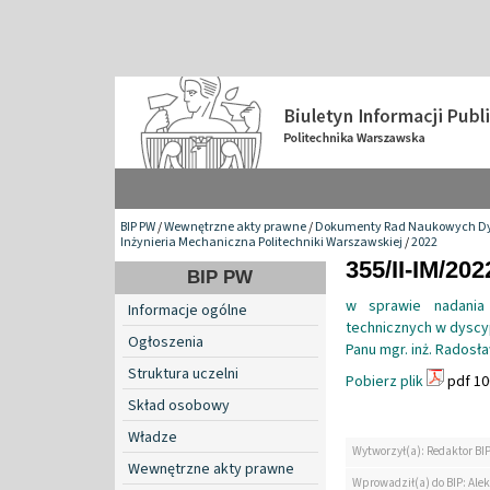
BIP PW
/
Wewnętrzne akty prawne
/
Dokumenty Rad Naukowych Dy
Inżynieria Mechaniczna Politechniki Warszawskiej
/
2022
355/II-IM/202
BIP PW
w sprawie nadania 
Informacje ogólne
technicznych w dyscyp
Ogłoszenia
Panu mgr. inż. Rados
Struktura uczelni
Pobierz plik
pdf 10
Skład osobowy
Władze
Wytworzył(a): Redaktor BI
Wewnętrzne akty prawne
Wprowadził(a) do BIP: Ale