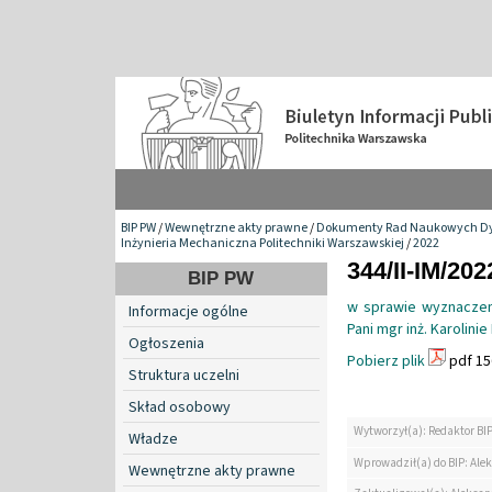
BIP PW
/
Wewnętrzne akty prawne
/
Dokumenty Rad Naukowych Dy
Inżynieria Mechaniczna Politechniki Warszawskiej
/
2022
344/II-IM/202
BIP PW
w sprawie wyznaczen
Informacje ogólne
Pani mgr inż. Karolini
Ogłoszenia
Pobierz plik
pdf 15
Struktura uczelni
Skład osobowy
Wytworzył(a): Redaktor BI
Władze
Wprowadził(a) do BIP: Ale
Wewnętrzne akty prawne