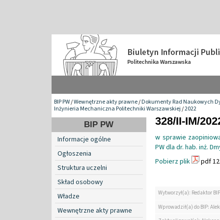
BIP PW
/
Wewnętrzne akty prawne
/
Dokumenty Rad Naukowych Dy
Inżynieria Mechaniczna Politechniki Warszawskiej
/
2022
328/II-IM/202
BIP PW
w sprawie zaopiniowa
Informacje ogólne
PW dla dr. hab. inż. D
Ogłoszenia
Pobierz plik
pdf 12
Struktura uczelni
Skład osobowy
Wytworzył(a): Redaktor BI
Władze
Wprowadził(a) do BIP: Ale
Wewnętrzne akty prawne