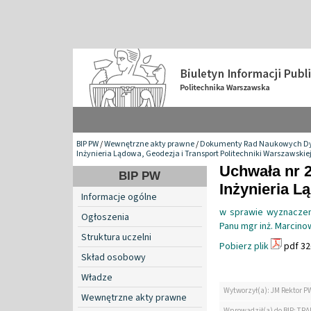
BIP PW
/
Wewnętrzne akty prawne
/
Dokumenty Rad Naukowych Dy
Inżynieria Lądowa, Geodezja i Transport Politechniki Warszawskie
Uchwała nr 
BIP PW
Inżynieria L
Informacje ogólne
w sprawie wyznaczen
Ogłoszenia
Panu mgr inż. Marcino
Struktura uczelni
Pobierz plik
pdf 32
Skład osobowy
Władze
Wytworzył(a): JM Rektor P
Wewnętrzne akty prawne
Wprowadził(a) do BIP: TRA