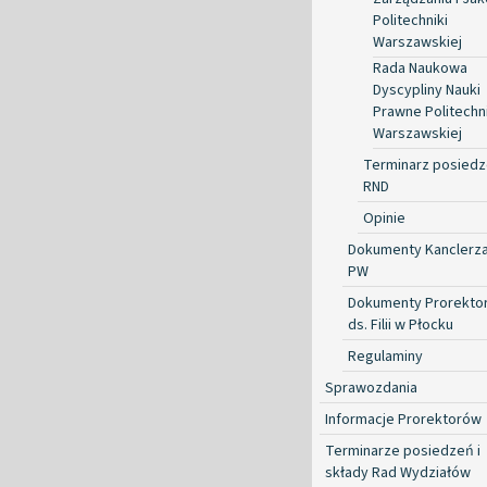
Politechniki
Warszawskiej
Rada Naukowa
Dyscypliny Nauki
Prawne Politechni
Warszawskiej
Terminarz posied
RND
Opinie
Dokumenty Kanclerz
PW
Dokumenty Prorekto
ds. Filii w Płocku
Regulaminy
Sprawozdania
Informacje Prorektorów
Terminarze posiedzeń i
składy Rad Wydziałów