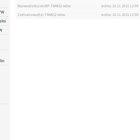
Wprowadził(a) do BIP: TRANS2 redso
w dniu: 10.11.2021 12:59
PW
Zaktualizował(a): TRANS2 redso
w dniu: 10.11.2021 12:59
lni
W
lin