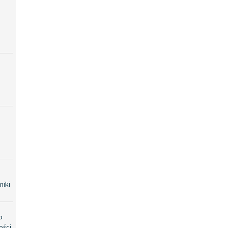
niki
o
ości