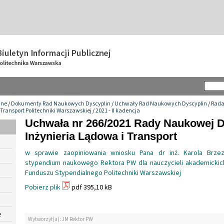
wne
/
Dokumenty Rad Naukowych Dyscyplin
/
Uchwały Rad Naukowych Dyscyplin
/
Rada
 Transport Politechniki Warszawskiej
/
2021 - II kadencja
Uchwała nr 266/2021 Rady Naukowej D
Inżynieria Lądowa i Transport
w sprawie zaopiniowania wniosku Pana dr inż. Karola Brzez
stypendium naukowego Rektora PW dla nauczycieli akademicki
Funduszu Stypendialnego Politechniki Warszawskiej
Pobierz plik
pdf 395,10 kB
e
Wytworzył(a): JM Rektor PW