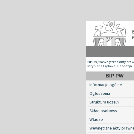
BIP PW
/
Wewnętrzne akty pra
Inżynieria Lądowa, Geodezja i
BIP PW
Informacje ogólne
Ogłoszenia
Struktura uczelni
Skład osobowy
Władze
Wewnętrzne akty prawn