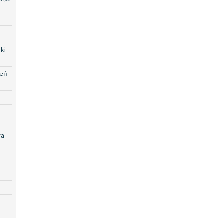
ki
zeń
a
ra