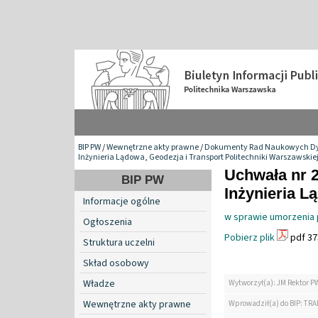
BIP PW
/
Wewnętrzne akty prawne
/
Dokumenty Rad Naukowych Dy
Inżynieria Lądowa, Geodezja i Transport Politechniki Warszawskie
Uchwała nr 
BIP PW
Inżynieria L
Informacje ogólne
w sprawie umorzenia 
Ogłoszenia
Pobierz plik
pdf 37
Struktura uczelni
Skład osobowy
Władze
Wytworzył(a): JM Rektor P
Wewnętrzne akty prawne
Wprowadził(a) do BIP: TRA