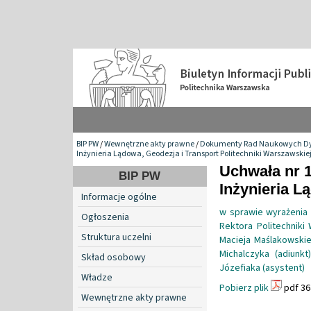
BIP PW
/
Wewnętrzne akty prawne
/
Dokumenty Rad Naukowych Dy
Inżynieria Lądowa, Geodezja i Transport Politechniki Warszawskie
Uchwała nr 
BIP PW
Inżynieria L
Informacje ogólne
w sprawie wyrażenia 
Ogłoszenia
Rektora Politechniki 
Struktura uczelni
Macieja Maślakowskieg
Michalczyka (adiunkt
Skład osobowy
Józefiaka (asystent)
Władze
Pobierz plik
pdf 36
Wewnętrzne akty prawne