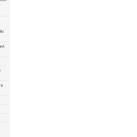
ki
zeń
a
ra