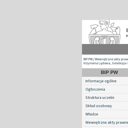
BIP PW
/
Wewnętrzne akty pra
Inżynieria Lądowa, Geodezja i
BIP PW
Informacje ogólne
Ogłoszenia
Struktura uczelni
Skład osobowy
Władze
Wewnętrzne akty prawn