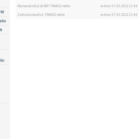
Wprowadził(a) do BIP: TRANS2 redso
w dniu: 07.03.2022 11:44
PW
Zaktualizował(a): TRANS2 redso
w dniu: 07.03.2022 11:44
lni
W
lin