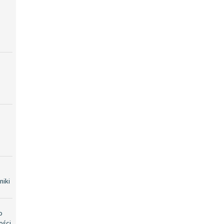
niki
o
ości