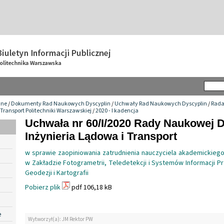
wne
/
Dokumenty Rad Naukowych Dyscyplin
/
Uchwały Rad Naukowych Dyscyplin
/
Rada
 Transport Politechniki Warszawskiej
/
2020 - I kadencja
Uchwała nr 60/I/2020 Rady Naukowej 
Inżynieria Lądowa i Transport
w sprawie zaopiniowania zatrudnienia nauczyciela akademickiego
w Zakładzie Fotogrametrii, Teledetekcji i Systemów Informacji P
Geodezji i Kartografii
Pobierz plik
pdf 106,18 kB
e
Wytworzył(a): JM Rektor PW