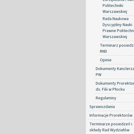
Politechniki
Warszawskiej
Rada Naukowa
Dyscypliny Nauki
Prawne Politechni
Warszawskiej
Terminarz posied
RND
Opinie
Dokumenty Kanclerz
PW
Dokumenty Prorekto
ds. Filii w Płocku
Regulaminy
Sprawozdania
Informacje Prorektorów
Terminarze posiedzeń i
składy Rad Wydziałów